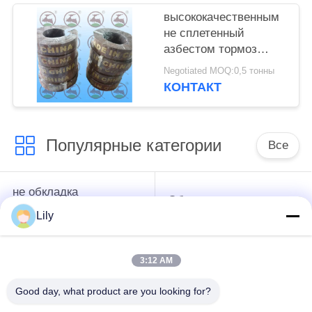
высококачественным
не сплетенный
азбестом тормоз
брашпиля диапазона
Negotiated MOQ:0,5 тонны
тормоза обкладки
КОНТАКТ
тормоза гибкий
Популярные категории
Все
не обкладка
Обкладка тормоза
тормоза сплетенная
азбеста
Lily
азбестом
3:12 AM
Сплетенный крен
Промышленная
обкладки тормоза
обкладка тормоза
Good day, what product are you looking for?