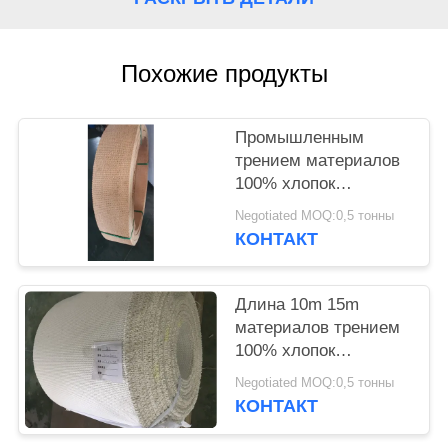
Похожие продукты
Промышленным
трением материалов
100% хлопок
обкладки тормоза не
Negotiated MOQ:0,5 тонны
сплетенное азбестом
КОНТАКТ
Длина 10m 15m
материалов трением
100% хлопок
промышленная 20m
Negotiated MOQ:0,5 тонны
доступная
КОНТАКТ