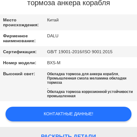
КАЧЕСТВА
тормоза анкера корабля
СВЯЖИТЕСЬ
Место
Китай
происхождения:
МЫ
Фирменное
DALU
наименование:
СПРОСИТЕ
Сертификация:
GB/T 19001-2016/ISO 9001:2015
ЦИТАТУ
Номер модели:
BXS-M
Высокий свет:
,
Обкладка тормоза для анкера корабля
КАРТА
Промышленная смола меламина обкладки
тормоза
,
САЙТА
Обкладка тормоза коррозионной устойчивости
промышленная
PRIVACY
КОНТАКТНЫЕ ДАННЫЕ!
POLICY
РАСКРЫТЬ ДЕТАЛИ