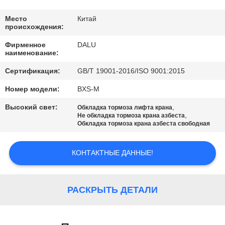
КАЧЕСТВА
Место
Китай
происхождения:
СВЯЖИТЕСЬ
Фирменное
DALU
МЫ
наименование:
Сертификация:
GB/T 19001-2016/ISO 9001:2015
СПРОСИТЕ
Номер модели:
BXS-M
ЦИТАТУ
Высокий свет:
,
Обкладка тормоза лифта крана
,
Не обкладка тормоза крана азбеста
Обкладка тормоза крана азбеста свободная
КАРТА
САЙТА
КОНТАКТНЫЕ ДАННЫЕ!
PRIVACY
РАСКРЫТЬ ДЕТАЛИ
POLICY