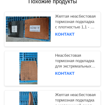
Похожие продукты
Желтая неасбестовая
тормозная подкладка
с плотностью 1,1 - 1,2
г/см3 для тяжелых
КОНТАКТ
грузовых
автомобилей
Неасбестовая
тормозная подкладка
для экстремальных
температур и
КОНТАКТ
долговечности
Желтая неасбестовая
тормозная подкладка