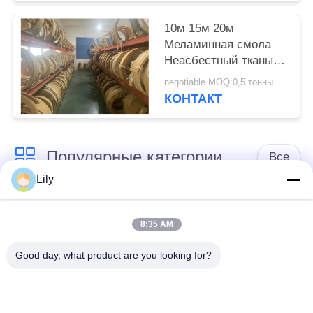
лифтового тормоза
10м 15м 20м
Меламинная смола
Неасбестный тканый
тормозный ремень
negotiable MOQ:0,5 тонны
для якоря судна
КОНТАКТ
Популярные категории
Все
Lily
не обкладка
Обкладка тормоза
тормоза сплетенная
8:35 AM
азбеста
азбестом
Good day, what product are you looking for?
Сплетенный крен
Промышленная
обкладки тормоза
обкладка тормоза