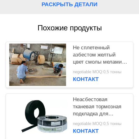
РАСКРЫТЬ ДЕТАЛИ
Похожие продукты
Не сплетенный
азбестом желтый
цвет смолы меламина
тормоза брашпиля
negotiable MOQ:0,5 тонны
анкера ворота
КОНТАКТ
обкладки тормоза
Неасбестовая
тканевая тормозная
подкладка для
судового ветрового
negotiable MOQ:0,5 тонны
стекла, скотча,
КОНТАКТ
буровой машины,