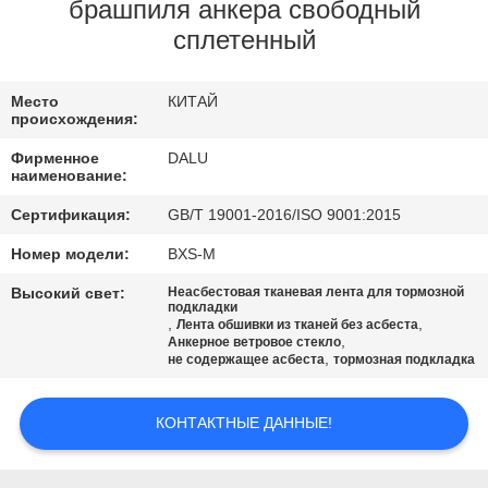
КАЧЕСТВА
брашпиля анкера свободный
сплетенный
СВЯЖИТЕСЬ
Место
КИТАЙ
МЫ
происхождения:
Фирменное
DALU
СПРОСИТЕ
наименование:
ЦИТАТУ
Сертификация:
GB/T 19001-2016/ISO 9001:2015
Номер модели:
BXS-M
КАРТА
Высокий свет:
Неасбестовая тканевая лента для тормозной
подкладки
САЙТА
,
,
Лента обшивки из тканей без асбеста
,
Анкерное ветровое стекло
,
не содержащее асбеста
тормозная подкладка
PRIVACY
POLICY
КОНТАКТНЫЕ ДАННЫЕ!