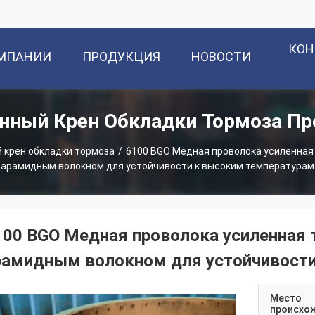
КОН
ОМПАНИИ
ПРОДУКЦИЯ
НОВОСТИ
нный Крен Обкладки Тормоза П
 крен обкладки тормоза
/
6100 BGO Медная проволока усиленная 
арамидным волокном для устойчивости к высоким температурам
100 BGO Медная проволока усиленная 
рамидным волокном для устойчивости
Место
происхо