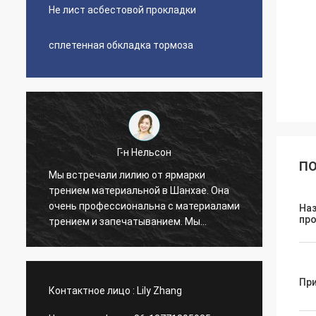
Не лист асбестовой прокладки
сплетенная обкладка тормоза
Г-н Нельсон
ПО
Мы встречали лилию от ярмарки
Мы объ
трением материальной в Шанхае. Она
очень
и
очень профессиональна с материалами
обкла
На
пр
трением и запечатыванием. Мы
смогл
импортировали листы обкладки
лучши
тормоза и набивки совместные от
Лилия
фабрики Xinyan на 4 лет. Хорошее и
подде
Пр
приятное все время сотрудничества.
админ
Контактное лицо :
Lily Zhang
Очень честный поставщик, мы
доверяем им и считаем, что вы также