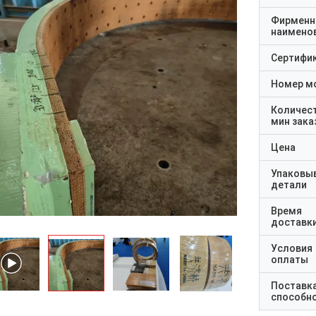
Фирменн
наимено
Сертифи
Номер м
Количес
мин зака
Цена
Упаковы
детали
Время
доставк
Условия
оплаты
Поставк
способн