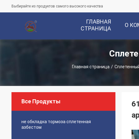
Выбирайте из продуктов самого высокого качества
ГЛАВНАЯ
О К
СТРАНИЦА
Сплете
Главная страница
/
Сплетенный
Все Продукты
6
а
не обкладка тормоза сплетенная
азбестом