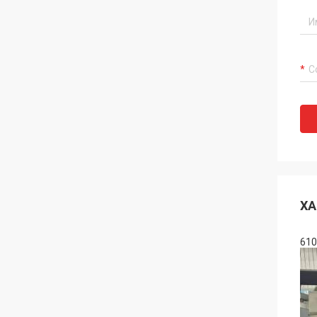
ХА
610