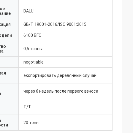
ое
DALU
вание
кация
GB/T 19001-2016/ISO 9001:2015
одели
6100 БГО
тво
0,5 тонны
за
negotiable
вая
экспортировать деревянный случай
через 6 недель после первого взноса
и
Т/Т
а
20 тонн
ости