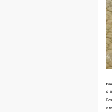
Опи
610
Без
с л