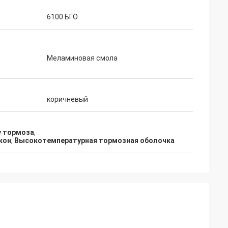
6100 БГО
Меламиновая смола
коричневый
у тормоза
,
кон
,
Высокотемпературная тормозная оболочка