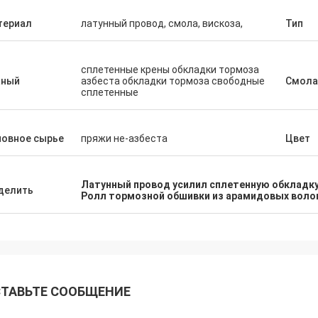
териал
латунный провод, смола, вискоза,
Тип
сплетенные крены обкладки тормоза
аный
азбеста обкладки тормоза свободные
Смола
сплетенные
новное сырье
пряжи не-азбеста
Цвет
Латунный провод усилил сплетенную обкладк
делить
Ролл тормозной обшивки из арамидовых воло
ТАВЬТЕ СООБЩЕНИЕ