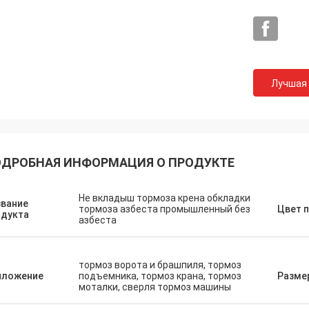
Лучшая
Г-н Chay
ДРОБНАЯ ИНФОРМАЦИЯ О ПРОДУКТЕ
единили с Xinyan с 2010, это
 хорошая фабрика. Качество
Не вкладыш тормоза крена обкладки
дки тормоза хорошее все время и
звание
тормоза азбеста промышленный без
Цвет 
одукта
о быть сказанным «самым
азбеста
м стоить представлением».
 очень хороша на сообщении и
рживающем, очень честном
тормоз ворота и брашпиля, тормоз
иложение
подъемника, тормоз крана, тормоз
Разме
истраторов по сбыту.
моталки, сверля тормоз машины