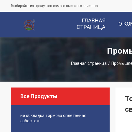
Выбирайте из продуктов самого высокого качества
ГЛАВНАЯ
О К
СТРАНИЦА
Промы
Главная страница
/
Промышле
Все Продукты
Т
с
не обкладка тормоза сплетенная
азбестом