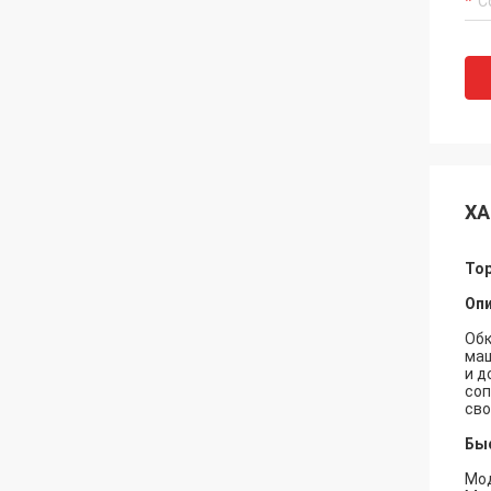
ХА
То
Опи
Обк
маш
и д
соп
сво
Бы
Мод