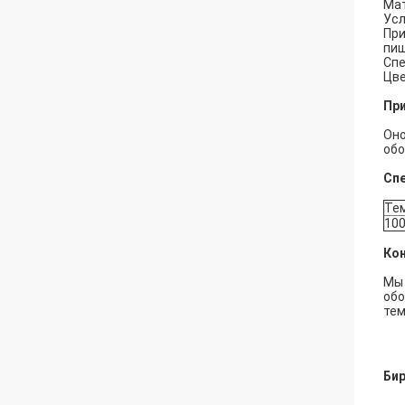
Мат
Усл
При
пищ
Спе
Цве
Пр
Оно
обо
Сп
Те
10
Ко
Мы 
обо
тем
Бир