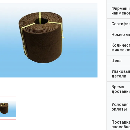
Фирменн
наимено
Сертифи
Номер м
Количес
мин зака
Цена
Упаковы
детали
Время
доставк
Условия
оплаты
Поставк
способн