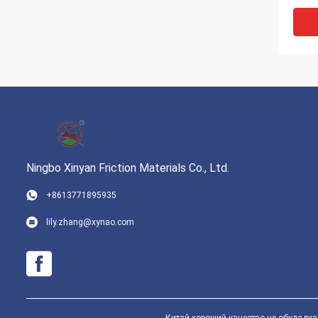
усто
торм
кора
Ningbo Xinyan Friction Materials Co., Ltd.
VI
+8613771895935
высо
lily.zhang@xynao.com
обкл
азбе
диап
спле
крен