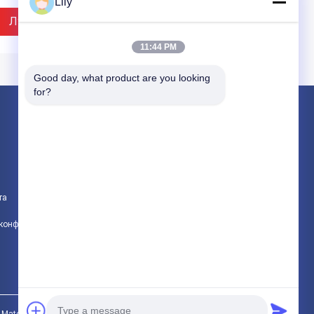
Lily
омышленная 20m
брашпиля диапазона
ступная
тормоза обкладки
Лучшая Цена
Лучшая Цена
тормоза гибкий
11:44 PM
Good day, what product are you looking 
for?
Продукция
не обкладка тормоза сплетенная азбестом
Обкладка тормоза азбеста
IDEO
VIDEO
та
Сплетенный крен обкладки тормоза
рошая качественная
Не обкладка тормоза
политика конфиденциальности
Все категории
летенная обкладка
сплетенная азбестом
рмоза ворота
со смолой, материалом
беста обкладки
трением тормоза,
моза не в крене
тормозом анкера
Лучшая Цена
Лучшая Цена