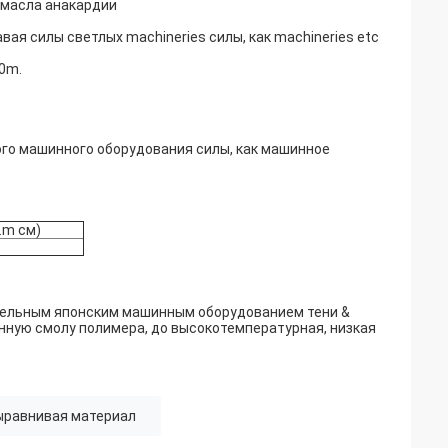
 масла анакардии
ая силы светлых machineries силы, как machineries etc
20m.
ого машинного оборудования силы, как машинное
N.m см)
тельным японским машинным оборудованием тени &
нную смолу полимера, до высокотемпературная, низкая
ыравнивая материал