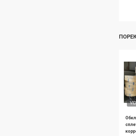
ПОРЕ
VI
Обкл
спле
корр