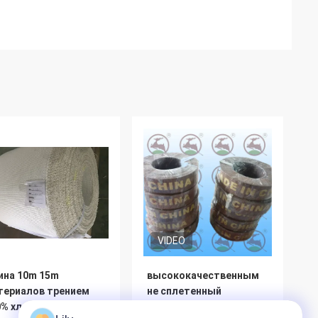
VIDEO
ина 10m 15m
высококачественным
териалов трением
не сплетенный
0% хлопок
азбестом тормоз