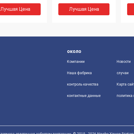
йчивостью для
тормоза не сплетенное
пр
оза анкера
азбестом
до
Лучшая Цена
Лучшая Цена
бля
около
Компании
Новости
Наша фабрика
случаи
DEO
VIDEO
V
контроль качества
Карта сай
кокачественная не
Обкладка тормоза
Хо
контактные данные
адка тормоза
трактора гибкого
сп
ста, гибкий
азбеста свободная,
то
азон тормоза,
обкладка тормоза
аз
тенная подкладка
смолы, сплетенная
тор
Лучшая Цена
Лучшая Цена
а тормоза
обкладка тормоза