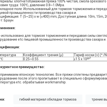
ериалы: хлопчатобумажная пряжа 100% чистая, смола орехового
овия труда: 100℃, давление 0.8~1.0Mpa.
кладное поле: Использованный для тормозя торможения и передав
евой промышленности производства сахара и.
цификация: T (5~25) x w (≤400) mm; Доступная длина: 10m, 15m, 
т: Браун
именения:
 использовано для тормозя торможения и передавая силы светл
рудование etc пищевой промышленности производства сахара и.
ецификации:
мпература
Коэффициент трения (μ)
Тариф носки (v) (³ /
до7
0℃
0.25~0.55
≤1.5 x 10
нкурентное преимущество:
принимаем японскую технологию. Все пряжи сплетены предвари
рудование после этого пропитывает в специально сформулирова
пература etc. обрабатывая workmanship.
ки:
гибкий материал обкладки тормоза
трение в