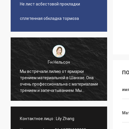
Не лист асбестовой прокладки
сплетенная обкладка тормоза
Г-н Нельсон
Мы встречали лилию от ярмарки
Мы объ
ПО
трением материальной в Шанхае. Она
очень
и
очень профессиональна с материалами
обкла
им
трением и запечатыванием. Мы
смогл
импортировали листы обкладки
лучши
тормоза и набивки совместные от
Лилия
фабрики Xinyan на 4 лет. Хорошее и
подде
Ма
приятное все время сотрудничества.
админ
Контактное лицо :
Lily Zhang
Очень честный поставщик, мы
доверяем им и считаем, что вы также