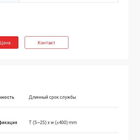
 Цена
Контакт
нность
Длинный срок службы
фикация
T (5~25) x w (≤400) mm