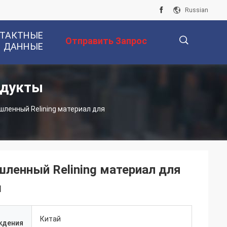
Russian
ТАКТНЫЕ
Отправить Запрос
ДАННЫЕ
одукты
描
ленный Relining материал для
述
ленный Relining материал для
ы
Китай
ждения