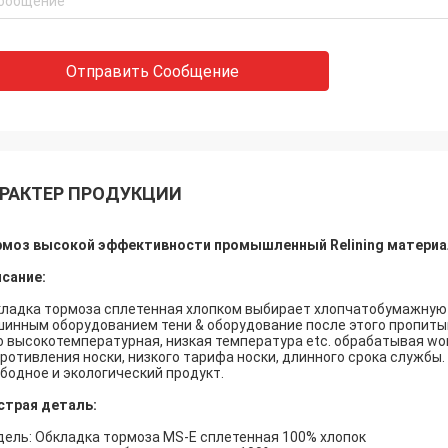
Отправить Сообщение
РАКТЕР ПРОДУКЦИИ
рмоз высокой эффективности промышленный Relining материа
сание:
ладка тормоза сплетенная хлопком выбирает хлопчатобумажную
инным оборудованием тени & оборудование после этого пропиты
о высокотемпературная, низкая температура etc. обрабатывая w
ротивления носки, низкого тарифа носки, длинного срока службы
бодное и экологический продукт.
страя деталь:
ель: Обкладка тормоза MS-E сплетенная 100% хлопок