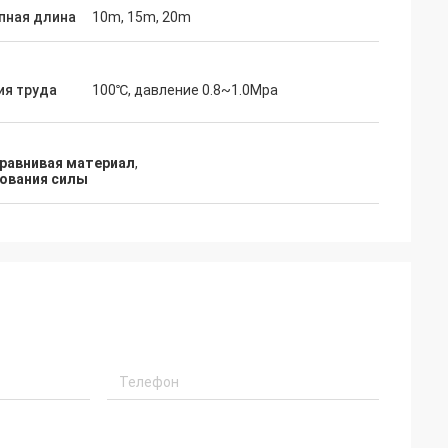
пная длина
10m, 15m, 20m
ия труда
100℃, давление 0.8~1.0Mpa
равнивая материал
,
ования силы