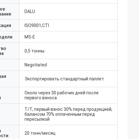
ое
DALU
вание
кация
ISO9001,CTI
одели
MS-E
тво
0,5 тонны
за
Negotiated
вая
Экспортировать стандартный паллет
Около через 30 рабочих дней после
и
первого взноса
T/T, первый взнос 30% перед продукцией,
балансом 70% оплаченным перед
пересылкой
а
20 тонн/месяц
ости