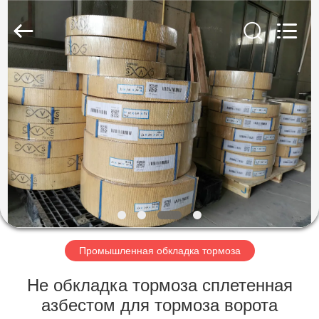
Ningbo
Xinyan
Friction
Materials
Co.,
Ltd..
All
Rights
ДОМ
Reserved.
ПРОДУКТЫ
О
НАС
ПУТЕШЕСТВИЕ
ФАБРИКИ
Промышленная обкладка тормоза
Не обкладка тормоза сплетенная
ПРОВЕРКА
азбестом для тормоза ворота