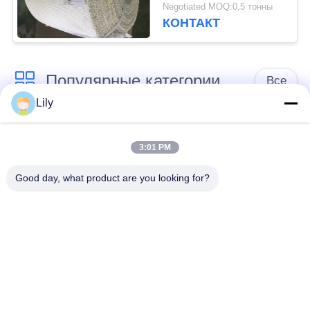
промышленная 20m
Negotiated MOQ:0,5 тонны
доступная
КОНТАКТ
Популярные категории
Все
Lily
не обкладка
Обкладка тормоза
тормоза сплетенная
3:01 PM
азбеста
азбестом
Good day, what product are you looking for?
Сплетенный крен
Промышленная
обкладки тормоза
обкладка тормоза
Не азбест соединяя
Азбест соединяя
лист
лист