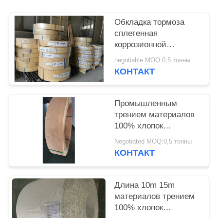
Обкладка тормоза
сплетенная
коррозионной
устойчивостью для
negotiable MOQ:0,5 тонны
тормоза анкера
КОНТАКТ
корабля
Промышленным
трением материалов
100% хлопок
обкладки тормоза не
Negotiated MOQ:0,5 тонны
сплетенное азбестом
КОНТАКТ
Длина 10m 15m
материалов трением
100% хлопок