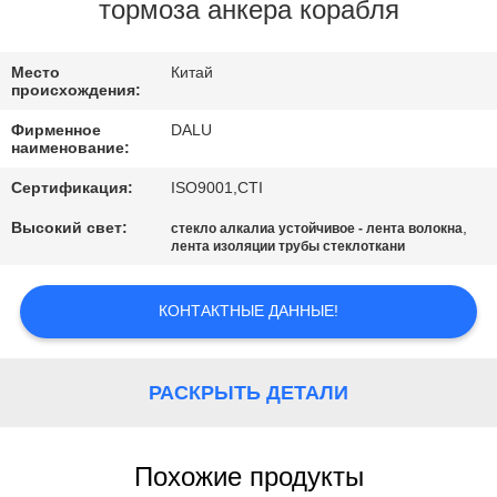
КАЧЕСТВА
тормоза анкера корабля
СВЯЖИТЕСЬ
Место
Китай
происхождения:
МЫ
Фирменное
DALU
наименование:
СПРОСИТЕ
Сертификация:
ISO9001,CTI
ЦИТАТУ
Высокий свет:
,
стекло алкалиа устойчивое - лента волокна
лента изоляции трубы стеклоткани
КАРТА
КОНТАКТНЫЕ ДАННЫЕ!
САЙТА
PRIVACY
РАСКРЫТЬ ДЕТАЛИ
POLICY
Похожие продукты