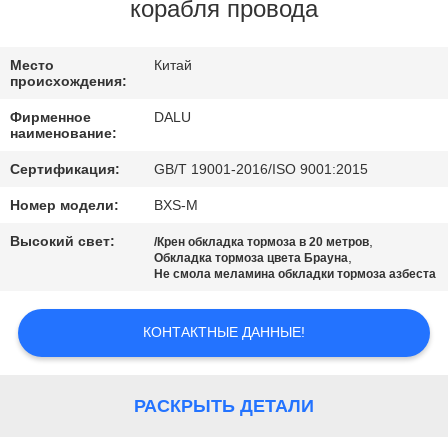
КАЧЕСТВА
корабля провода
СВЯЖИТЕСЬ
Место
Китай
происхождения:
МЫ
Фирменное
DALU
наименование:
СПРОСИТЕ
Сертификация:
GB/T 19001-2016/ISO 9001:2015
ЦИТАТУ
Номер модели:
BXS-M
Высокий свет:
,
/Крен обкладка тормоза в 20 метров
КАРТА
,
Обкладка тормоза цвета Брауна
Не смола меламина обкладки тормоза азбеста
САЙТА
КОНТАКТНЫЕ ДАННЫЕ!
PRIVACY
POLICY
РАСКРЫТЬ ДЕТАЛИ