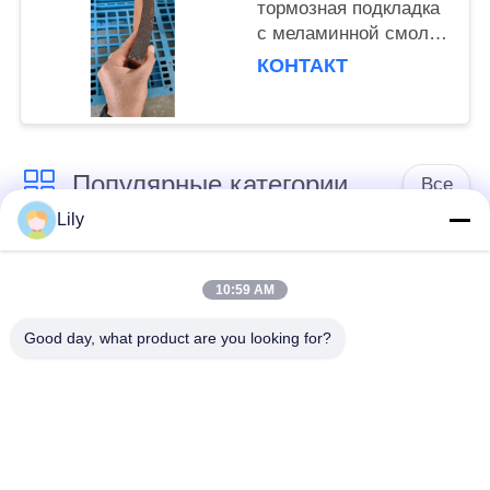
тормозная подкладка
с меламинной смолой
для повышения
КОНТАКТ
эффективности
безопасности
Популярные категории
Все
Lily
не обкладка
Обкладка тормоза
тормоза сплетенная
10:59 AM
азбеста
азбестом
Good day, what product are you looking for?
Сплетенный крен
Промышленная
обкладки тормоза
обкладка тормоза
Не азбест соединяя
Азбест соединяя
лист
лист