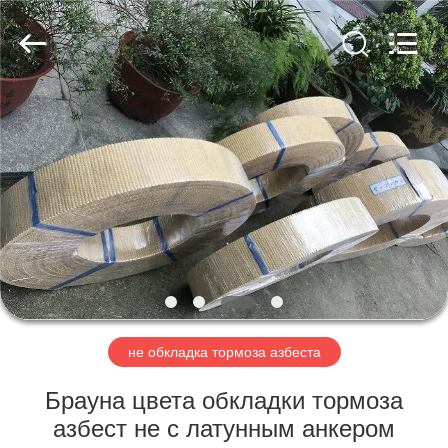
Ningbo
Xinyan
Friction
Materials
Co.,
Ltd..
All
Rights
ДОМ
Reserved.
ПРОДУКТЫ
О
НАС
ПУТЕШЕСТВИЕ
ФАБРИКИ
не обкладка тормоза азбеста
Брауна цвета обкладки тормоза
ПРОВЕРКА
азбест не с латунным анкером