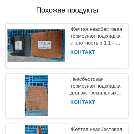
Похожие продукты
Желтая неасбестовая
тормозная подкладка
с плотностью 1,1 - 1,2
г/см3 для тяжелых
КОНТАКТ
грузовых
автомобилей
Неасбестовая
тормозная подкладка
для экстремальных
температур и
КОНТАКТ
долговечности
Желтая неасбестовая