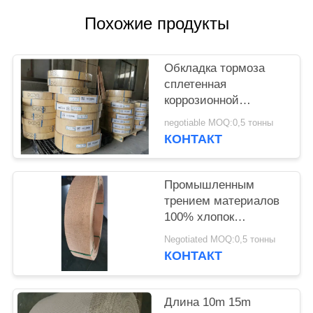
Похожие продукты
Обкладка тормоза
сплетенная
коррозионной
устойчивостью для
negotiable MOQ:0,5 тонны
тормоза анкера
КОНТАКТ
корабля
Промышленным
трением материалов
100% хлопок
обкладки тормоза не
Negotiated MOQ:0,5 тонны
сплетенное азбестом
КОНТАКТ
Длина 10m 15m