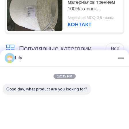
материалов трением
100% хлопок
промышленная 20m
Negotiated MOQ:0,5 тонны
доступная
КОНТАКТ
Популярные категории
Все
Lily
не обкладка
Обкладка тормоза
тормоза сплетенная
12:35 PM
азбеста
азбестом
Good day, what product are you looking for?
Сплетенный крен
Промышленная
обкладки тормоза
обкладка тормоза
Не азбест соединяя
Азбест соединяя
лист
лист