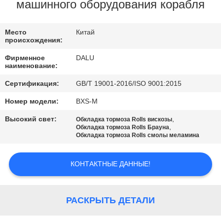
КАЧЕСТВА
машинного оборудования корабля
СВЯЖИТЕСЬ
Место
Китай
происхождения:
МЫ
Фирменное
DALU
наименование:
СПРОСИТЕ
Сертификация:
GB/T 19001-2016/ISO 9001:2015
ЦИТАТУ
Номер модели:
BXS-M
Высокий свет:
,
Обкладка тормоза Rolls вискозы
КАРТА
,
Обкладка тормоза Rolls Брауна
Обкладка тормоза Rolls смолы меламина
САЙТА
КОНТАКТНЫЕ ДАННЫЕ!
PRIVACY
POLICY
РАСКРЫТЬ ДЕТАЛИ