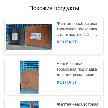
Похожие продукты
Желтая неасбестовая
тормозная подкладка
с плотностью 1,1 - 1,2
г/см3 для тяжелых
КОНТАКТ
грузовых
автомобилей
Неасбестовая
тормозная подкладка
для экстремальных
температур и
КОНТАКТ
долговечности
Желтая неасбестовая