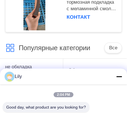
тормозная подкладка
с меламинной смолой
для повышения
КОНТАКТ
эффективности
безопасности
Популярные категории
Все
не обкладка
Обкладка тормоза
тормоза сплетенная
азбеста
Lily
азбестом
2:04 PM
Сплетенный крен
Промышленная
обкладки тормоза
обкладка тормоза
Good day, what product are you looking for?
Не азбест соединяя
Азбест соединяя
лист
лист