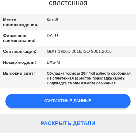
КАЧЕСТВА
сплетенная
СВЯЖИТЕСЬ
Место
Китай
происхождения:
МЫ
Фирменное
DALU
наименование:
СПРОСИТЕ
Сертификация:
GB/T 19001-2016/ISO 9001:2015
ЦИТАТУ
Номер модели:
BXS-M
Высокий свет:
,
Обкладка тормоза 20m/roll азбеста свободная
КАРТА
,
Не сплетенная азбестом подкладка смолы
Подкладка смолы азбеста свободная
САЙТА
КОНТАКТНЫЕ ДАННЫЕ!
PRIVACY
POLICY
РАСКРЫТЬ ДЕТАЛИ